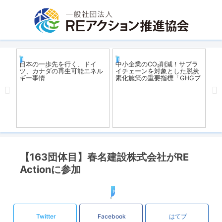
REアクション
REアクション
R
ネ
日本の一歩先を行く、ドイ
中小企業のCO₂削減！サプラ
参
A
ツ、カナダの再生可能エネル
イチェーンを対象とした脱炭
ギー事情
素化施策の重要指標「GHGプ
ロトコル」とは？！
【163団体目】春名建設株式会社がRE
Actionに参加
News
Twitter
Facebook
はてブ