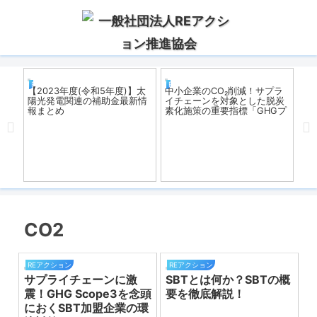
REアクション
REアクション
R
【2023年度(令和5年度)】太
中小企業のCO₂削減！サプラ
地
陽光発電関連の補助金最新情
イチェーンを対象とした脱炭
災
報まとめ
素化施策の重要指標「GHGプ
ロトコル」とは？！
一覧
CO2
REアクション
REアクション
サプライチェーンに激
SBTとは何か？SBTの概
震！GHG Scope3を念頭
要を徹底解説！
におくSBT加盟企業の環