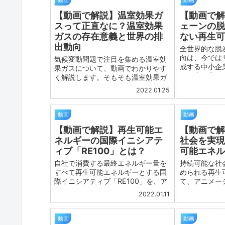
【動画で解説】温室効果ガ
【動画で
スって正直なに？温室効果
ェーンの
ガスの存在意義と世界の排
ない再生
出動向
全世界的な脱
向は、今では
気候変動問題で注目を集める温室効
成する中小企
果ガスについて、動画でわかりやす
す。大企業は
く解説します。そもそも温室効果ガ
炭素化・再エ
スとは何か、世界の排出量の現状や
2022.01.25
が、その下流
その原因などを解説します。世界的
ンにも同様に
に削減目標を設定するなど、温室効
導入、求めら
果ガスを削減する動きが世界の潮流
動画
動画
となっており、現代社会の基準を確
【動画で解説】再生可能エ
【動画で
認する意味でも重要です。
ネルギーの国際イニシアテ
社会を実
ィブ「RE100」とは？
可能エネ
自社で消費する最終エネルギー量を
持続可能な社
すべて再生可能エネルギーとする国
められる再生
際イニシアティブ「RE100」を、ア
て、アニメー
ニメーション動画で解説します。
すく解説しま
2022.01.11
RE100には数多くの日本企業も加盟
たちの暮らし
しており、その加盟企業のサプライ
いく一方で、
チェーンを構成する中小企業にも脱
増大による気
動画
動画