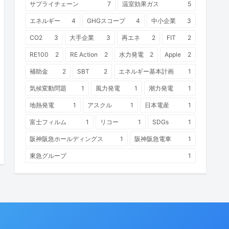
サプライチェーン
7
温室効果ガス
5
エネルギー
4
GHGスコープ
4
中小企業
3
CO2
3
大手企業
3
再エネ
2
FIT
2
RE100
2
RE Action
2
水力発電
2
Apple
2
補助金
2
SBT
2
エネルギー基本計画
1
気候変動問題
1
風力発電
1
潮力発電
1
地熱発電
1
アスクル
1
日本電産
1
富士フィルム
1
リコー
1
SDGs
1
阪神阪急ホールディングス
1
阪神阪急電車
1
東急グループ
1