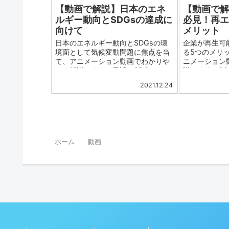
炭素化・再エネ化は求められるた
な社会問題も
【動画で解説】日本のエネ
【動画で
め、決して無視できるものではあり
ルギー動向とSDGsの達成に
必見！再
ません。
向けて
メリット
日本のエネルギー動向とSDGsの環
企業が再生可
境面として気候変動問題に焦点を当
る5つのメリ
て、アニメーション動画でわかりや
ニメーション
すく解説します。最近、SDGsとい
説します。2
う言葉をよく見聞きするようになっ
トラル宣言やパ
2021.12.24
たと思います。2030年に迫った
った気候変動
SDGsの目標達成に向けて、日本
されて久しく
は、再生可能エネルギーでは、どん
なく脱炭素で
な取り組みが必要なのでしょうか。
です。
ホーム
動画