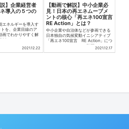
生み出しました。
のエネルギー政策の根幹を紹介しま
解説】企業経営者
【動画で解説】中小企業必
す。
エネ導入の５つの
見！日本の再エネムーブメ
ントの核心「再エネ100宣言
RE Action」とは？
能エネルギーを導入す
ットを、企業目線のア
中小企業や自治体などが参画できる
動画でわかりやすく解
日本独自の気候変動イニシアティブ
050年カーボンニュー
「再エネ100宣言 RE Action」につ
リ協定、RE100とい
いて、アニメーション動画でわかり
2021.12.22
2021.12.17
イニシアティブが注目
やすく解説します。「再エネ100宣
、現在の時流は間違い
言 RE Action」は2019年に発足
す。企業経営者様必見
し、着実に参画団体数を増加させて
います。