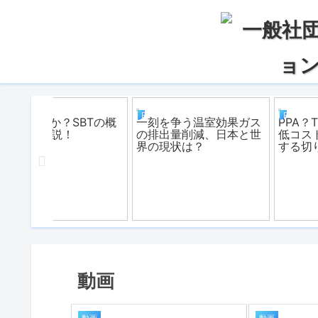
REアクション
REアクション
中小企業が
遠隔地の太陽光発電でも
日本の一歩先を行く、
ネを導入
自家消費できる！自己託
イツ、カナダの再生可
三者保有
送モデルとは？
エネルギー事情
動画
動画
動画