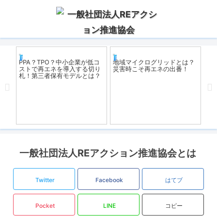
REアクション
REアクション
R
一覧
PPA？TPO？中小企業が低コ
地域マイクログリッドとは？
【2
ストで再エネを導入する切り
災害時こそ再エネの出番！
陽
札！第三者保有モデルとは？
報
一般社団法人REアクション推進協会とは
Twitter
Facebook
はてブ
Pocket
LINE
コピー