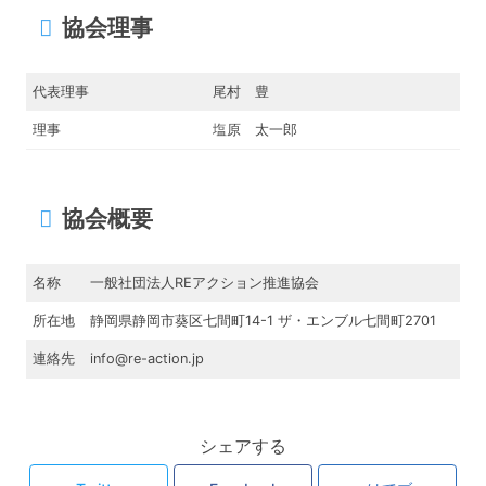
協会理事
代表理事
尾村 豊
理事
塩原 太一郎
協会概要
名称
一般社団法人REアクション推進協会
所在地
静岡県静岡市葵区七間町14-1 ザ・エンブル七間町2701
連絡先
info@re-action.jp
シェアする