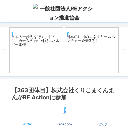
REアクション
REアクション
R
自家
日本の一歩先を行く、ドイ
日本の注目のエネルギー系ベ
地
デル
ツ、カナダの再生可能エネル
ンチャー企業3選！
災
ギー事情
【263団体目】株式会社くりこまくんえ
んがRE Actionに参加
News
Twitter
Facebook
はてブ