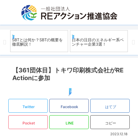
REアクション
REアクション
R
一覧
SBTとは何か？SBTの概要を
日本の注目のエネルギー系ベ
中
徹底解説！
ンチャー企業3選！
イ
素
ロ
【361団体目】トキワ印刷株式会社がRE
Actionに参加
News
Twitter
Facebook
はてブ
Pocket
LINE
コピー
2023.12.18