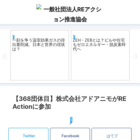
REアクション
REアクション
R
を
一刻を争う温室効果ガスの排
ZEH・ZEBとは？ビルや住宅
遠
出量削減、日本と世界の現状
もゼロエネルギー・脱炭素時
消
は？
代へ
と
【368団体目】株式会社アドアニモがRE
Actionに参加
News
Twitter
Facebook
はてブ