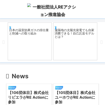
R
REアクション
REアクション
一覧
日本の温室効果ガスの排出量
遠隔地の太陽光発電でも自家
と削減への取り組み
消費できる！自己託送モデル
とは？
Z
も
代
News
News
News
【106団体目】株式会社
【105団体目】株式会社
リビエラがRE Actionに
ユーホウがRE Actionに
参加
参加