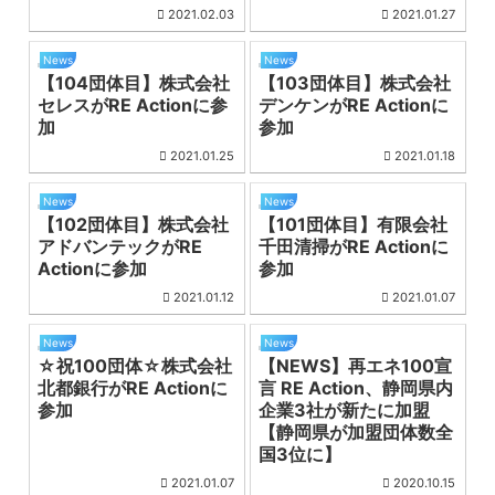
2021.02.03
2021.01.27
News
News
【104団体目】株式会社
【103団体目】株式会社
セレスがRE Actionに参
デンケンがRE Actionに
加
参加
2021.01.25
2021.01.18
News
News
【102団体目】株式会社
【101団体目】有限会社
アドバンテックがRE
千田清掃がRE Actionに
Actionに参加
参加
2021.01.12
2021.01.07
News
News
☆祝100団体☆株式会社
【NEWS】再エネ100宣
北都銀行がRE Actionに
言 RE Action、静岡県内
参加
企業3社が新たに加盟
【静岡県が加盟団体数全
国3位に】
2021.01.07
2020.10.15