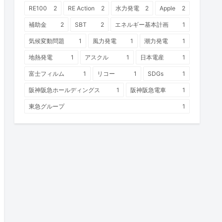
RE100
2
RE Action
2
水力発電
2
Apple
2
補助金
2
SBT
2
エネルギー基本計画
1
気候変動問題
1
風力発電
1
潮力発電
1
地熱発電
1
アスクル
1
日本電産
1
富士フィルム
1
リコー
1
SDGs
1
阪神阪急ホールディングス
1
阪神阪急電車
1
東急グループ
1