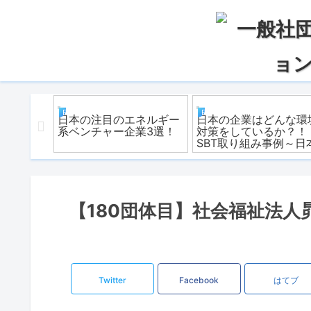
REアクション
REアクション
和5年
日本の注目のエネルギー
日本の企業はどんな環
電関連の
系ベンチャー企業3選！
対策をしているか？！
まとめ
SBT取り組み事例～日
企業編
【180団体目】社会福祉法人昴が
Twitter
Facebook
はてブ