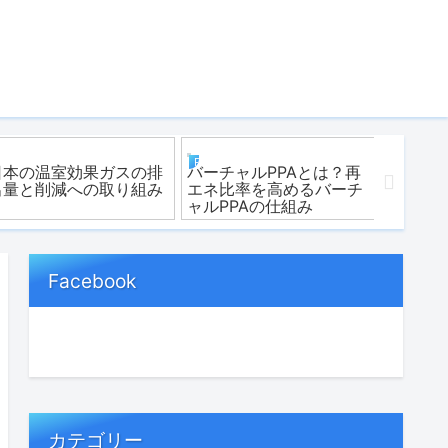
REアクション
REアクション
REアクシ
日本の温室効果ガスの排
バーチャルPPAとは？再
バイオ
出量と削減への取り組み
エネ比率を高めるバーチ
進んで
ャルPPAの仕組み
と課題
Facebook
カテゴリー