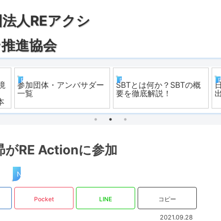
REアクション
REアクション
境
参加団体・アンバサダー
SBTとは何か？SBTの概
一覧
要を徹底解説！
本
RE Actionに参加
News
Pocket
LINE
コピー
2021.09.28