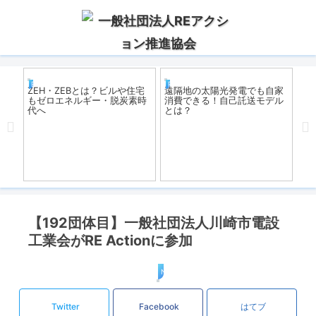
REアクション
REアクション
R
低コ
ZEH・ZEBとは？ビルや住宅
遠隔地の太陽光発電でも自家
一
切り
もゼロエネルギー・脱炭素時
消費できる！自己託送モデル
出
は？
代へ
とは？
は
【192団体目】一般社団法人川崎市電設
工業会がRE Actionに参加
News
Twitter
Facebook
はてブ