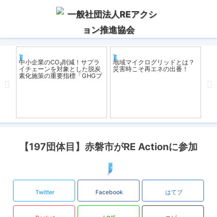
REアクション
REアクション
R
低コ
中小企業のCO₂削減！サプラ
地域マイクログリッドとは？
『
切り
イチェーンを対象とした脱炭
災害時こそ再エネの出番！
説
は？
素化施策の重要指標「GHGプ
ロトコル」とは？！
【197団体目】赤磐市がRE Actionに参加
News
Twitter
Facebook
はてブ