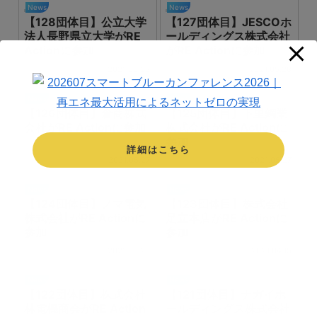
News
News
【128団体目】公立大学
【127団体目】JESCOホ
法人長野県立大学がRE
ールディングス株式会社
Actionに参加
がRE Actionに参加
2021.05.28
2021.05.28
News
News
【126団体目】倉商株式
【125団体目】下里鋼業
会社がRE Actionに参加
株式会社がRE Actionに
参加
2021.05.27
2021.05.27
News
News
【124団体目】ノマ電気
【123団体目】株式会社
株式会社がRE Actionに
足立本店がRE Actionに
参加
参加
2021.05.20
2021.04.15
News
News
【122団体目】株式会社
【121団体目】ナガイホ
林電機商会がRE Action
ールディングス株式会社