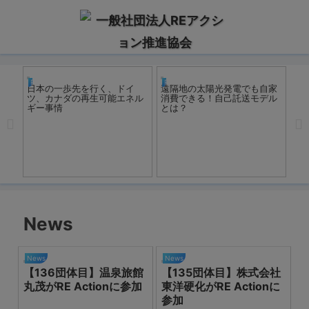
REアクション
REアクション
R
日本
日本の一歩先を行く、ドイ
遠隔地の太陽光発電でも自家
参
の
ツ、カナダの再生可能エネル
消費できる！自己託送モデル
ギー事情
とは？
News
News
News
【136団体目】温泉旅館
【135団体目】株式会社
丸茂がRE Actionに参加
東洋硬化がRE Actionに
参加