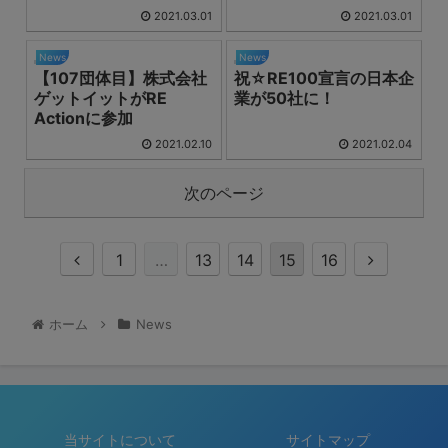
2021.03.01
2021.03.01
News
News
【107団体目】株式会社
祝☆RE100宣言の日本企
ゲットイットがRE
業が50社に！
Actionに参加
2021.02.10
2021.02.04
次のページ
1
…
13
14
15
16
ホーム
News
当サイトについて
サイトマップ