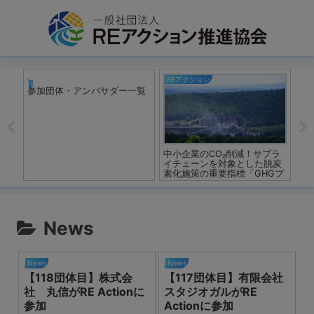
REアクション
REアクション
R
出量
参加団体・アンバサダー一覧
S
徹
中小企業のCO₂削減！サプラ
イチェーンを対象とした脱炭
素化施策の重要指標「GHGプ
ロトコル」とは？！
News
News
News
【118団体目】株式会
【117団体目】有限会社
社 丸信がRE Actionに
スタジオガルがRE
参加
Actionに参加