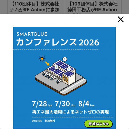
【110団体目】株式会社
【109団体目】株式会社
ナムがRE Actionに参加
徳田工務店がRE Action
に参加
2021.04.07
2021.04.07
News
News
【17団体目】大阪市が
【16団体目】大阪府が
RE Actionアンバサダー
RE Actionアンバサダー
に就任
に就任
2021.04.06
2021.04.05
News
News
【15団体目】徳島県が
【14団体目】兵庫県が
RE Actionアンバサダー
RE Actionアンバサダー
に就任
に就任
2021.03.15
2021.03.09
News
News
【13団体目】群馬県が
【108団体目】株式会社
RE Actionアンバサダー
デイトナがRE Actionに
に就任
参加